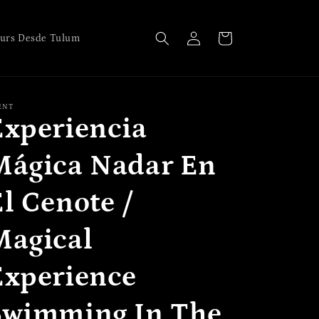
Iniciar
Carrito
urs Desde Tulum
sesión
ENT
Experiencia
Mágica Nadar En
l Cenote /
Magical
Experience
Swimming In The