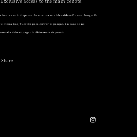
Exclusive access to the main cenote.
a locales es indispensable mostrar una identificación con fotografía
Quintana Roo/Yucatán para entrar al parque. En caso de no
entarla deberá pagar la diferencia de precio.
Share
Instagram