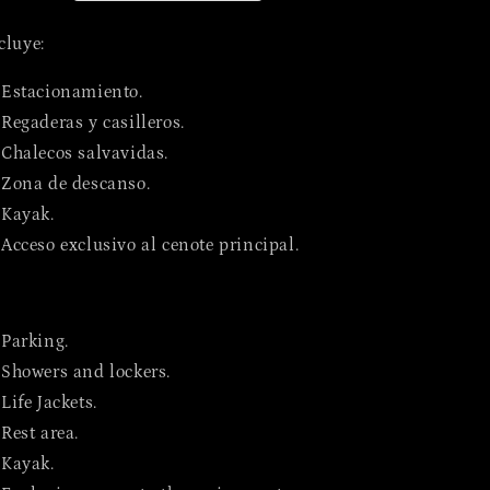
/
/
Magical
Magical
cluye:
Experience
Experience
Swimming
Swimming
Estacionamiento.
In
In
Regaderas y casilleros.
The
The
Cenote.
Cenote.
Chalecos salvavidas.
Zona de descanso.
Kayak.
Acceso exclusivo al cenote principal.
Parking.
Showers and lockers.
Life Jackets.
Rest area.
Kayak.