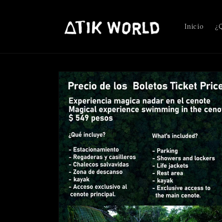
Ir
directamente
al contenido
Inicio
¿
Ir
directamente
a la
información
del producto